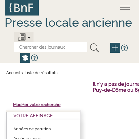
Aller
Panneau de gestion des cookies
au
contenu
principal
Presse locale ancienne
Accueil
>
Liste de résultats
Il n'y a pas de jou
Puy-de-Dôme ou 69
Modifier votre recherche
VOTRE AFFINAGE
Années de parution
Accès en ligne