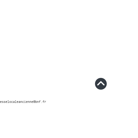
esselocaleancienne@bnf.fr