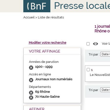
Aller
Panneau de gestion des cookies
Presse local
au
contenu
principal
Accueil
>
Liste de résultats
1 journa
Rhône o
Modifier votre recherche
Voir 
VOTRE AFFINAGE
Tri par :
Années de parution
1900 - 1999
1
Accès en ligne
Le Nouvellist
Journaux non numérisés
Départements
Tri par :
69 Rhône
70 Haute-Saône
AFFINER