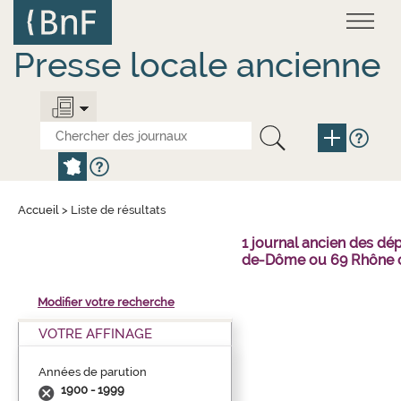
Aller
Panneau de gestion des cookies
au
contenu
principal
Presse locale ancienne
Accueil
>
Liste de résultats
1 journal ancien des dé
de-Dôme ou 69 Rhône o
Modifier votre recherche
VOTRE AFFINAGE
Années de parution
1900 - 1999