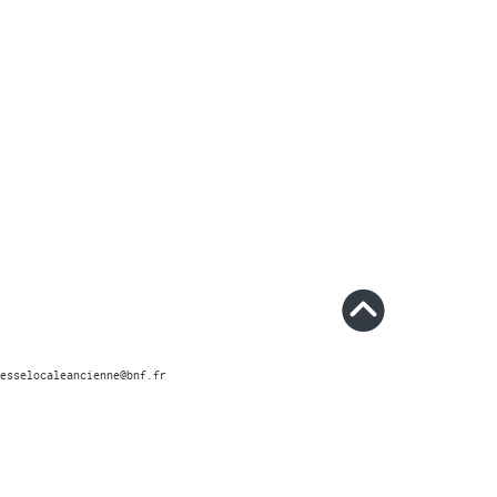
esselocaleancienne@bnf.fr