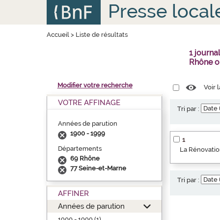
Aller
Panneau de gestion des cookies
Presse local
au
contenu
principal
Accueil
>
Liste de résultats
1 journa
Rhône o
Modifier votre recherche
Voir 
VOTRE AFFINAGE
Tri par :
Années de parution
1900 - 1999
1
Départements
La Rénovation
69 Rhône
77 Seine-et-Marne
Tri par :
AFFINER
Années de parution
1900 - 1999 (1)