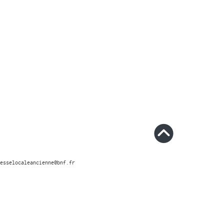
esselocaleancienne@bnf.fr