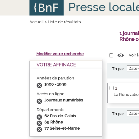
Aller
Panneau de gestion des cookies
Presse local
au
contenu
principal
Accueil
>
Liste de résultats
1 journa
Rhône o
Modifier votre recherche
Voir 
VOTRE AFFINAGE
Tri par :
Années de parution
1900 - 1999
1
Accès en ligne
La Rénovation
Journaux numérisés
Départements
Tri par :
62 Pas-de-Calais
69 Rhône
77 Seine-et-Marne