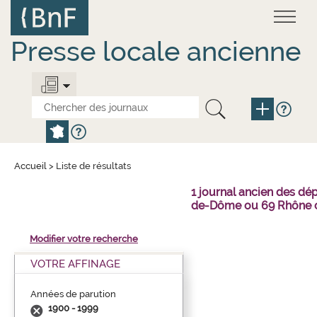
Aller
Panneau de gestion des cookies
au
contenu
principal
Presse locale ancienne
Accueil
>
Liste de résultats
1 journal ancien des dé
de-Dôme ou 69 Rhône o
Modifier votre recherche
VOTRE AFFINAGE
Années de parution
1900 - 1999