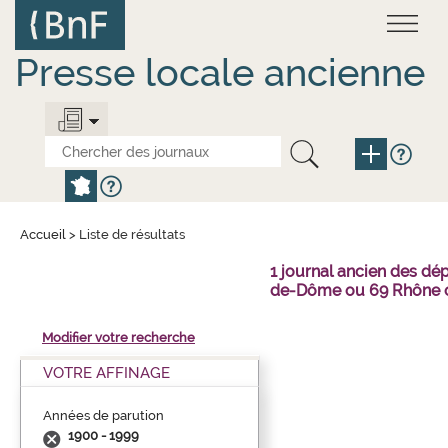
Aller
Panneau de gestion des cookies
au
contenu
principal
Presse locale ancienne
Accueil
>
Liste de résultats
1 journal ancien des dé
de-Dôme ou 69 Rhône o
Modifier votre recherche
VOTRE AFFINAGE
Années de parution
1900 - 1999