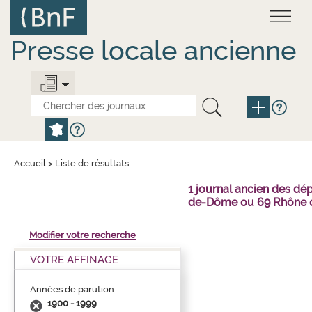
Aller
Panneau de gestion des cookies
au
contenu
principal
Presse locale ancienne
Accueil
>
Liste de résultats
1 journal ancien des dé
de-Dôme ou 69 Rhône o
Modifier votre recherche
VOTRE AFFINAGE
Années de parution
1900 - 1999