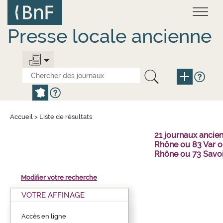
Aller
Panneau de gestion des cookies
au
contenu
principal
Presse locale ancienne
Accueil
>
Liste de résultats
21 journaux ancie
Rhône ou 83 Var o
Rhône ou 73 Savo
Modifier votre recherche
VOTRE AFFINAGE
Accès en ligne