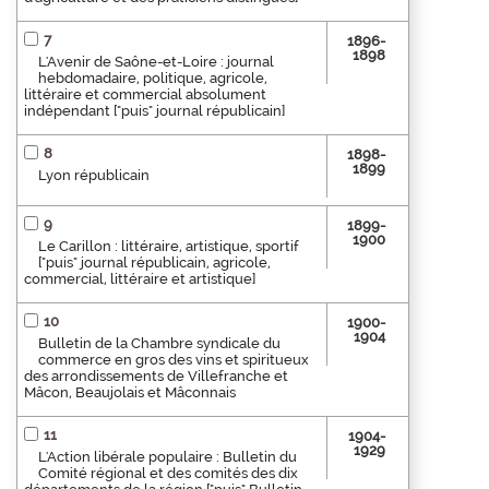
7
1896-
1898
L'Avenir de Saône-et-Loire : journal
hebdomadaire, politique, agricole,
littéraire et commercial absolument
indépendant ["puis" journal républicain]
8
1898-
1899
Lyon républicain
9
1899-
1900
Le Carillon : littéraire, artistique, sportif
["puis" journal républicain, agricole,
commercial, littéraire et artistique]
10
1900-
1904
Bulletin de la Chambre syndicale du
commerce en gros des vins et spiritueux
des arrondissements de Villefranche et
Mâcon, Beaujolais et Mâconnais
11
1904-
1929
L'Action libérale populaire : Bulletin du
Comité régional et des comités des dix