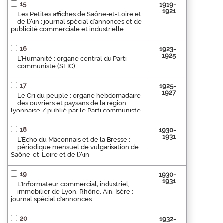
15
1919-
1921
Les Petites affiches de Saône-et-Loire et
de l'Ain : journal spécial d'annonces et de
publicité commerciale et industrielle
16
1923-
1925
L'Humanité : organe central du Parti
communiste (SFIC)
17
1925-
1927
Le Cri du peuple : organe hebdomadaire
des ouvriers et paysans de la région
lyonnaise / publié par le Parti communiste
18
1930-
1931
L'Écho du Mâconnais et de la Bresse :
périodique mensuel de vulgarisation de
Saône-et-Loire et de l'Ain
19
1930-
1931
L'Informateur commercial, industriel,
immobilier de Lyon, Rhône, Ain, Isère :
journal spécial d'annonces
20
1932-