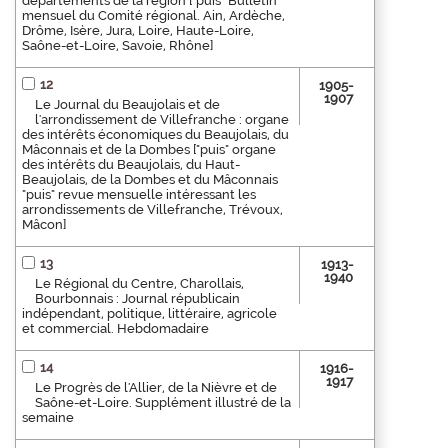
départements de la région ["puis" Bulletin
mensuel du Comité régional. Ain, Ardèche,
Drôme, Isère, Jura, Loire, Haute-Loire,
Saône-et-Loire, Savoie, Rhône]
12
1905-
1907
Le Journal du Beaujolais et de
l'arrondissement de Villefranche : organe
des intérêts économiques du Beaujolais, du
Mâconnais et de la Dombes ["puis" organe
des intérêts du Beaujolais, du Haut-
Beaujolais, de la Dombes et du Mâconnais
"puis" revue mensuelle intéressant les
arrondissements de Villefranche, Trévoux,
Mâcon]
13
1913-
1940
Le Régional du Centre, Charollais,
Bourbonnais : Journal républicain
indépendant, politique, littéraire, agricole
et commercial. Hebdomadaire
14
1916-
1917
Le Progrès de l'Allier, de la Nièvre et de
Saône-et-Loire. Supplément illustré de la
semaine