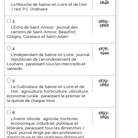
1848
La Mouche de Saône-et-Loire et de l'Ain
/ réd. P.C. Ordinaire
3
1865-
1866
L'Écho de Saint-Amour : journal des
cantons de Saint-Amour, Beaufort,
Coligny, Cuiseaux et Saint-Julien
4
1878-
1944
L'Indépendant de Saône-et-Loire : journal
républicain de l'arrondissement de
Louhans : paraissant tous les mercredis et
samedis
5
1879-
1882
Le Cultivateur de Saône-et-Loire et de
l'Ain : agriculture, horticulture, viticulture,
économie rurale : paraissant le premier et
le quinze de chaque mois ...
6
1893-
1895
L'Avenir viticole : agricole, horticole,
économique, industriel, politique et
littéraire, paraissant tous les dimanches /
["puis" journal dirigé par des professeurs
d'agriculture et des praticiens distingués]