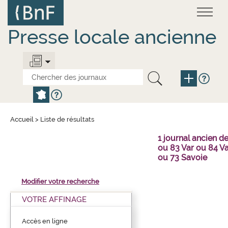
Aller
Panneau de gestion des cookies
au
contenu
principal
Presse locale ancienne
Accueil
>
Liste de résultats
1 journal ancien 
ou 83 Var ou 84 V
ou 73 Savoie
Modifier votre recherche
VOTRE AFFINAGE
Accès en ligne