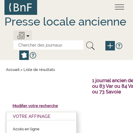
Aller
Panneau de gestion des cookies
au
contenu
principal
Presse locale ancienne
Accueil
>
Liste de résultats
1 journal ancien 
ou 83 Var ou 84 V
ou 73 Savoie
Modifier votre recherche
VOTRE AFFINAGE
Accès en ligne