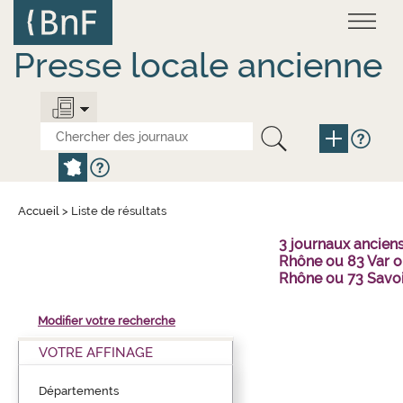
Aller
Panneau de gestion des cookies
au
contenu
principal
Presse locale ancienne
Accueil
>
Liste de résultats
3 journaux ancien
Rhône ou 83 Var o
Rhône ou 73 Savo
Modifier votre recherche
VOTRE AFFINAGE
Départements