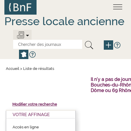
Aller
Panneau de gestion des cookies
au
contenu
principal
Presse locale ancienne
Accueil
>
Liste de résultats
Il n'y a pas de j
Bouches-du-Rhône 
Dôme ou 69 Rhône
Modifier votre recherche
VOTRE AFFINAGE
Accès en ligne