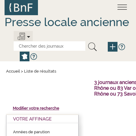
Aller
Panneau de gestion des cookies
au
contenu
principal
Presse locale ancienne
Accueil
>
Liste de résultats
3 journaux ancien
Rhône ou 83 Var o
Rhône ou 73 Savo
Modifier votre recherche
VOTRE AFFINAGE
Années de parution