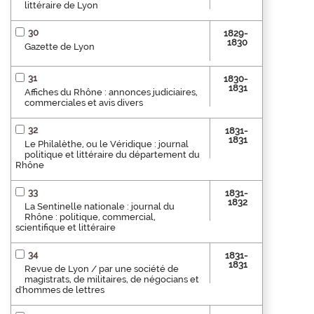
littéraire de Lyon
30
1829-
1830
Gazette de Lyon
31
1830-
1831
Affiches du Rhône : annonces judiciaires,
commerciales et avis divers
32
1831-
1831
Le Philalèthe, ou le Véridique : journal
politique et littéraire du département du
Rhône
33
1831-
1832
La Sentinelle nationale : journal du
Rhône : politique, commercial,
scientifique et littéraire
34
1831-
1831
Revue de Lyon / par une société de
magistrats, de militaires, de négocians et
d'hommes de lettres