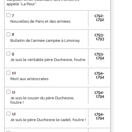
appelé "La Peur"
7
1792-
1792
Nouvelles de Paris et des armées
8
1793-
1793
Bulletin de l'armée campée à Limonay
9
1793-
1794
Je suis le véritable père Duchesne, foutre
10
1794-
1794
Mort aux aristocrates
11
1794-
1794
Je suis le cousin du père Duchesne,
foutre !
12
1794-
1794
Je suis le père Duchesne le cadet, foutre !