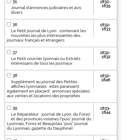
35
1832-
1835
Journal d'annonces judiciaires et avis
divers
36
1832-
1833
Le Petit journal de Lyon : contenant les
nouvelles les plus intéressantes des
journaux français et étrangers
37
1832-
1832
Le Petit courrier lyonnais ou Extraits
intéressans de tous les journaux
38
1832-
1846
Supplément au journal des Petites
affiches lyonnaises : elles paraissent
également en placard : annonces spéciales
aux ventes et locations des propriétés
39
1833-
1844
Le Réparateur : journal de Lyon, du Forez
et des provinces voisines ["puis" journal du
Lyonnais, Forez et Beaujolais "puis" journal
du Lyonnais, gazette du Dauphiné]