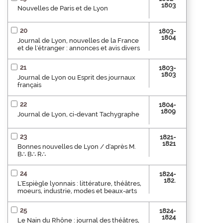
1803
Nouvelles de Paris et de Lyon
20
1803-
1804
Journal de Lyon, nouvelles de la France
et de l'étranger : annonces et avis divers
21
1803-
1803
Journal de Lyon ou Esprit des journaux
français
22
1804-
1809
Journal de Lyon, ci-devant Tachygraphe
23
1821-
1821
Bonnes nouvelles de Lyon / d'après M.
B∴ B∴ R∴
24
1824-
182.
L'Espiègle lyonnais : littérature, théâtres,
moeurs, industrie, modes et beaux-arts
25
1824-
1824
Le Nain du Rhône : journal des théâtres,