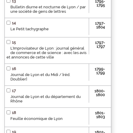
13
1795-
1795
Bulletin diurne et nocturne de Lyon / par
une société de gens de lettres
14
1797-
1804
Le Petit tachygraphe
15
1797-
1797
L'Improvisateur de Lyon : journal général
de commerce et de science : avec les avis
et annonces de cette ville
16
1799-
1799
Journal de Lyon et du Midi / [réd.
Doublier]
17
1800-
1800
Journal de Lyon et du département du
Rhône
18
1801-
1803
Feuille économique de Lyon
19
1802-