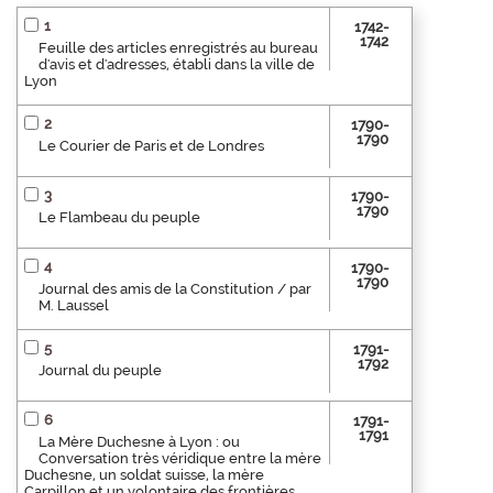
1
1742-
1742
Feuille des articles enregistrés au bureau
d'avis et d'adresses, établi dans la ville de
Lyon
2
1790-
1790
Le Courier de Paris et de Londres
3
1790-
1790
Le Flambeau du peuple
4
1790-
1790
Journal des amis de la Constitution / par
M. Laussel
5
1791-
1792
Journal du peuple
6
1791-
1791
La Mère Duchesne à Lyon : ou
Conversation très véridique entre la mère
Duchesne, un soldat suisse, la mère
Carpillon et un volontaire des frontières