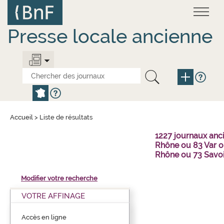
Aller
Panneau de gestion des cookies
au
contenu
principal
Presse locale ancienne
Accueil
>
Liste de résultats
1227 journaux an
Rhône ou 83 Var o
Rhône ou 73 Savo
Modifier votre recherche
VOTRE AFFINAGE
Accès en ligne