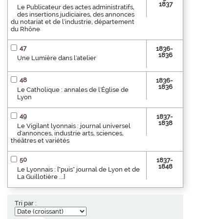
1837
Le Publicateur des actes administratifs,
des insertions judiciaires, des annonces
du notariat et de l'industrie, département
du Rhône
47
1836-
1836
Une Lumière dans l'atelier
48
1836-
1836
Le Catholique : annales de l'Église de
Lyon
49
1837-
1838
Le Vigilant lyonnais : journal universel
d'annonces, industrie arts, sciences,
théâtres et variétés
50
1837-
1848
Le Lyonnais : ["puis" journal de Lyon et de
La Guillotière ...]
Tri par :