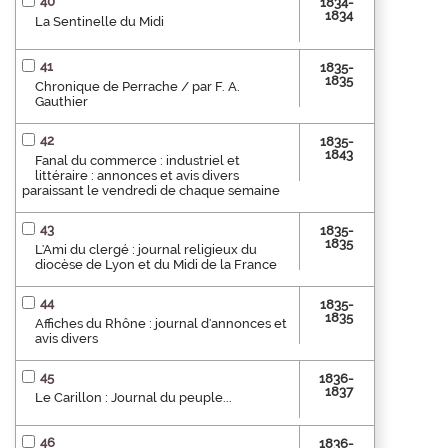
40
1834-
1834
La Sentinelle du Midi
41
1835-
1835
Chronique de Perrache / par F. A.
Gauthier
42
1835-
1843
Fanal du commerce : industriel et
littéraire : annonces et avis divers
paraissant le vendredi de chaque semaine
43
1835-
1835
L'Ami du clergé : journal religieux du
diocèse de Lyon et du Midi de la France
44
1835-
1835
Affiches du Rhône : journal d'annonces et
avis divers
45
1836-
1837
Le Carillon : Journal du peuple...
46
1836-