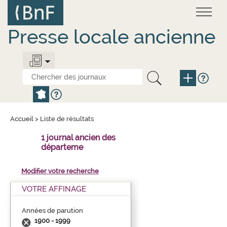
Aller
Panneau de gestion des cookies
au
contenu
principal
Presse locale ancienne
Accueil
>
Liste de résultats
1 journal ancien des
départeme
Modifier votre recherche
VOTRE AFFINAGE
Années de parution
1900 - 1999