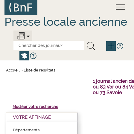
Aller
Panneau de gestion des cookies
au
contenu
principal
Presse locale ancienne
Accueil
>
Liste de résultats
1 journal ancien 
ou 83 Var ou 84 V
ou 73 Savoie
Modifier votre recherche
VOTRE AFFINAGE
Départements