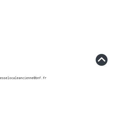
esselocaleancienne@bnf.fr