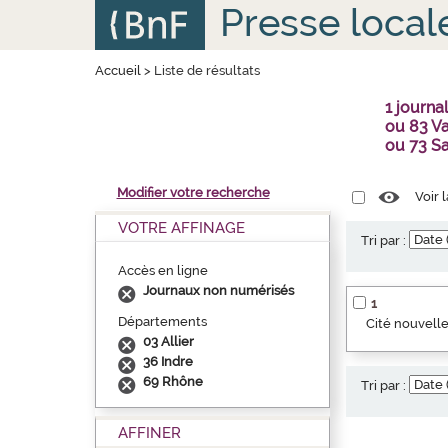
Aller
Panneau de gestion des cookies
Presse local
au
contenu
principal
Accueil
>
Liste de résultats
1 journ
ou 83 Va
ou 73 S
Modifier votre recherche
Voir 
VOTRE AFFINAGE
Tri par :
Accès en ligne
Journaux non numérisés
1
Départements
Cité nouvelle
03 Allier
36 Indre
69 Rhône
Tri par :
AFFINER