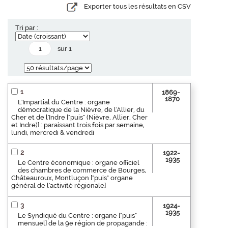
Exporter tous les résultats en CSV
Tri par :
sur 1
1
1869-
1870
L'Impartial du Centre : organe
démocratique de la Nièvre, de l'Allier, du
Cher et de l'Indre ["puis" (Nièvre, Allier, Cher
et Indre)] : paraissant trois fois par semaine,
lundi, mercredi & vendredi
2
1922-
1935
Le Centre économique : organe officiel
des chambres de commerce de Bourges,
Châteauroux, Montluçon ["puis" organe
général de l'activité régionale]
3
1924-
1935
Le Syndiqué du Centre : organe ["puis"
mensuel] de la 9e région de propagande :