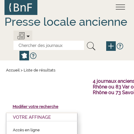
Aller
Panneau de gestion des cookies
au
contenu
principal
Presse locale ancienne
Accueil
>
Liste de résultats
4 journaux ancien
Rhône ou 83 Var o
Rhône ou 73 Savo
Modifier votre recherche
VOTRE AFFINAGE
Accès en ligne