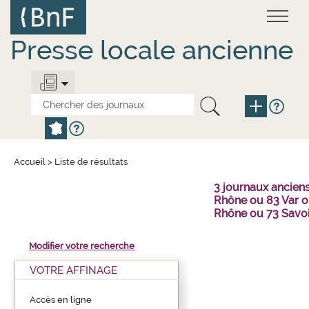
Aller
Panneau de gestion des cookies
au
contenu
principal
Presse locale ancienne
Accueil
>
Liste de résultats
3 journaux ancien
Rhône ou 83 Var o
Rhône ou 73 Savo
Modifier votre recherche
VOTRE AFFINAGE
Accès en ligne