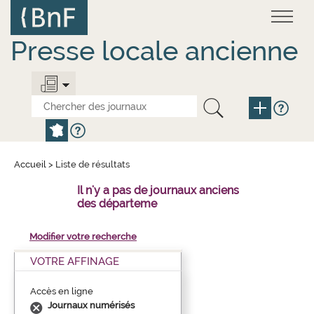
Aller
Panneau de gestion des cookies
au
contenu
principal
Presse locale ancienne
Accueil
>
Liste de résultats
Il n'y a pas de journaux anciens
des départeme
Modifier votre recherche
VOTRE AFFINAGE
Accès en ligne
Journaux numérisés