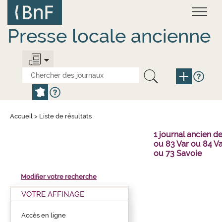
Aller
Panneau de gestion des cookies
au
contenu
principal
Presse locale ancienne
Accueil
>
Liste de résultats
1 journal ancien 
ou 83 Var ou 84 V
ou 73 Savoie
Modifier votre recherche
VOTRE AFFINAGE
Accès en ligne