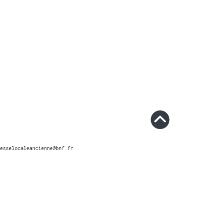
esselocaleancienne@bnf.fr