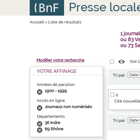
Aller
Panneau de gestion des cookies
Presse local
au
contenu
principal
Accueil
>
Liste de résultats
1 journ
ou 83 Va
ou 73 S
Modifier votre recherche
Voir 
VOTRE AFFINAGE
Tri par :
Années de parution
1900 - 1999
1
Accès en ligne
Cité nouvelle
Journaux non numérisés
Départements
Tri par :
36 Indre
69 Rhône