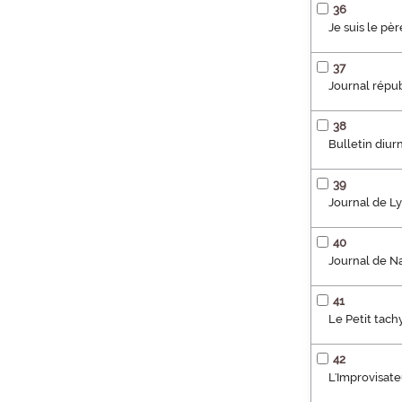
36
Je suis le pè
37
Journal répu
38
Bulletin diur
39
Journal de L
40
Journal de N
41
Le Petit tac
42
L'Improvisate