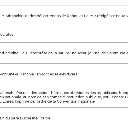
lle-Affranchie, et des départemens de Rhône et Loire / rédigé par deux san
tocrates
ti-criminel : ou l'Interprète de la nature : nouveau journal de Commune af
ommune-Affranchie : annonces et avis divers
tionale. Recueil des actions héroiques et civiques des républicains françai
on nationale, au nom de son comité d'instruction publique, par Léonard 
 Loiret. Imprimé par ordre de la Convention nationale
usin du père Duchesne, foutre !