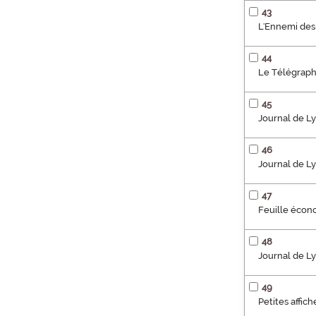
43
L'Ennemi des 
44
Le Télégraph
45
Journal de Ly
46
Journal de L
47
Feuille écon
48
Journal de Ly
49
Petites affic