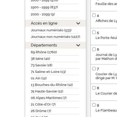
1800 - 1899 (978)
Feuille des ar
1900 - 1999 (837)
2000 - 2099 (9)
4
Affiches de L
Accès en ligne
Journaux numérisés (533)
5
Journaux non numérisés (1227)
Le Porte-feuil
Départements
6
69 Rhône (1760)
Journal de Ly
38 Isère (40)
par Mathon d
73 Savoie (18)
7
71 Saône-et-Loire (13)
Courier de Ly
dirigé par M
01 Ain (12)
13 Bouches-du-Rhône (12)
8
74 Haute-Savoie (12)
Le Courier de
06 Alpes-Maritimes (7)
21 Côte-d’Or (7)
9
Le Flambeau
26 Drôme (7)