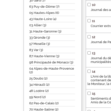
30 Gard (7)
10
63 Puy-de-Dôme (7)
Journal des a
05 Hautes-Alpes (6)
43 Haute-Loire (4)
11
03 Allier (3)
Courrier extr
31 Haute-Garonne (3)
12
33 Gironde (3)
Journal de Pa
57 Moselle (3)
83 Var (3)
13
87 Haute-Vienne (3)
Journal du dé
municipalités
98 Principauté de Monaco (3)
04 Alpes-de-Haute-Provence
14
(2)
L'Ami de la l
25 Doubs (2)
contenant de 
le Moniteur, la
34 Hérault (2)
48 Lozère (2)
15
59 Nord (2)
Sentiments de
Amis de la Co
62 Pas-de-Calais (2)
70 Haute-Saône (2)