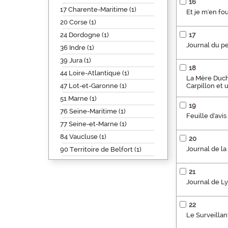
16
17 Charente-Maritime (1)
Et je m'en fou
20 Corse (1)
24 Dordogne (1)
17
Journal du p
36 Indre (1)
39 Jura (1)
18
44 Loire-Atlantique (1)
La Mère Duche
47 Lot-et-Garonne (1)
Carpillon et 
51 Marne (1)
19
76 Seine-Maritime (1)
Feuille d'av
77 Seine-et-Marne (1)
84 Vaucluse (1)
20
Journal de la
90 Territoire de Belfort (1)
21
Journal de L
22
Le Surveillan