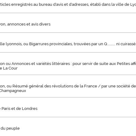
ticles enregistrés au bureau d'avis et d'adresses, établi dans la ville de Ly
yon, annonces et avis divers
le lyonnois, ou Bigarrures provinciales, trouvées par un Q......... ni cuirassé
on ou Annonces et variétés littéraires : pour servir de suite aux Petites af
e La Cour
on, ou Résumé général des révolutions de la France / par une société de 
. Champagneux
 Paris et de Londres
 du peuple