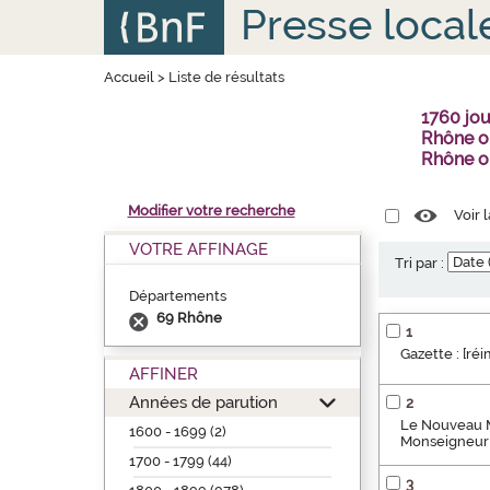
Aller
Panneau de gestion des cookies
Presse local
au
contenu
principal
Accueil
>
Liste de résultats
1760 jo
Rhône ou
Rhône o
Modifier votre recherche
Voir 
VOTRE AFFINAGE
Tri par :
Départements
69 Rhône
1
Gazette : [ré
AFFINER
Années de parution
2
Le Nouveau Me
1600 - 1699 (2)
Monseigneur 
1700 - 1799 (44)
3