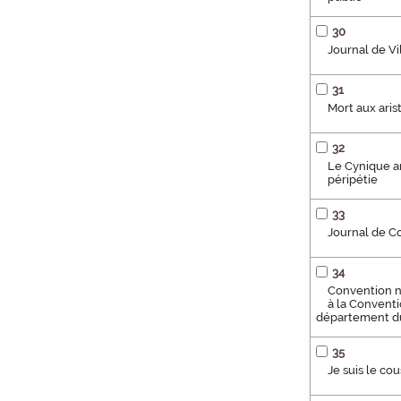
30
Journal de Vi
31
Mort aux aris
32
Le Cynique an
péripétie
33
Journal de C
34
Convention na
à la Conventi
département du
35
Je suis le co