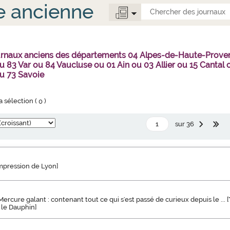
e ancienne
urnaux anciens des départements 04 Alpes-de-Haute-Prove
 83 Var ou 84 Vaucluse ou 01 Ain ou 03 Allier ou 15 Canta
u 73 Savoie
la sélection (
0
)
sur 36
impression de Lyon]
rcure galant : contenant tout ce qui s'est passé de curieux depuis le ... [
le Dauphin]