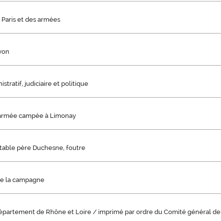
 Paris et des armées
Lyon
stratif, judiciaire et politique
l'armée campée à Limonay
ritable père Duchesne, foutre
de la campagne
département de Rhône et Loire / imprimé par ordre du Comité général de 