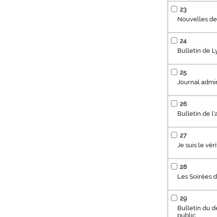
23
Nouvelles de
24
Bulletin de 
25
Journal admini
26
Bulletin de 
27
Je suis le vé
28
Les Soirées 
29
Bulletin du 
public