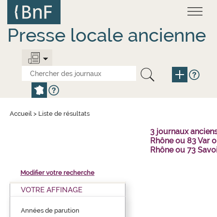
Aller
Panneau de gestion des cookies
au
contenu
principal
Presse locale ancienne
Accueil
>
Liste de résultats
3 journaux ancien
Rhône ou 83 Var o
Rhône ou 73 Savo
Modifier votre recherche
VOTRE AFFINAGE
Années de parution