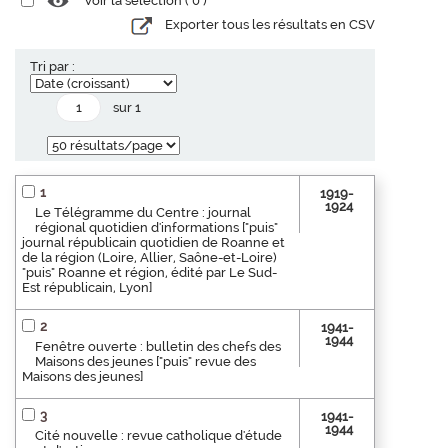
Voir la sélection (
0
)
Exporter tous les résultats en CSV
Tri par :
sur 1
1
1919-
1924
Le Télégramme du Centre : journal
régional quotidien d'informations ["puis"
journal républicain quotidien de Roanne et
de la région (Loire, Allier, Saône-et-Loire)
"puis" Roanne et région, édité par Le Sud-
Est républicain, Lyon]
2
1941-
1944
Fenêtre ouverte : bulletin des chefs des
Maisons des jeunes ["puis" revue des
Maisons des jeunes]
3
1941-
1944
Cité nouvelle : revue catholique d'étude