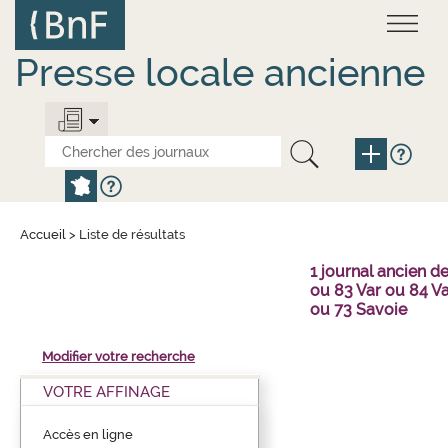
Aller
Panneau de gestion des cookies
au
contenu
principal
Presse locale ancienne
Accueil
>
Liste de résultats
1 journal ancien 
ou 83 Var ou 84 V
ou 73 Savoie
Modifier votre recherche
VOTRE AFFINAGE
Accès en ligne