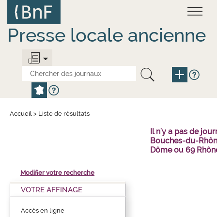
Aller
Panneau de gestion des cookies
au
contenu
principal
Presse locale ancienne
Accueil
>
Liste de résultats
Il n'y a pas de j
Bouches-du-Rhône 
Dôme ou 69 Rhône
Modifier votre recherche
VOTRE AFFINAGE
Accès en ligne