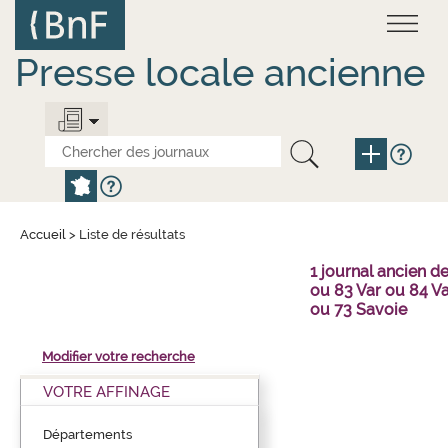
Aller
Panneau de gestion des cookies
au
contenu
principal
Presse locale ancienne
Accueil
>
Liste de résultats
1 journal ancien 
ou 83 Var ou 84 V
ou 73 Savoie
Modifier votre recherche
VOTRE AFFINAGE
Départements