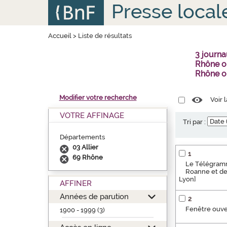
Aller
Panneau de gestion des cookies
Presse local
au
contenu
principal
Accueil
>
Liste de résultats
3 journ
Rhône ou
Rhône o
Modifier votre recherche
Voir 
VOTRE AFFINAGE
Tri par :
Départements
03 Allier
1
69 Rhône
Le Télégramme
Roanne et de 
Lyon]
AFFINER
Années de parution
2
Fenêtre ouver
1900 - 1999 (3)