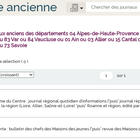
e ancienne
aux anciens des départements 04 Alpes-de-Haute-Provence
 83 Var ou 84 Vaucluse ou 01 Ain ou 03 Allier ou 15 Canta
u 73 Savoie
la sélection (
0
)
sur 1
 du Centre : journal régional quotidien d'informations ["puis" journal ré
la région (Loire, Allier, Saône-et-Loire) "puis" Roanne et région, édité pa
te : bulletin des chefs des Maisons des jeunes ["puis" revue des Maisons 