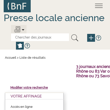
Aller
Panneau de gestion des cookies
au
contenu
principal
Presse locale ancienne
Accueil
>
Liste de résultats
3 journaux ancien
Rhône ou 83 Var o
Rhône ou 73 Savo
Modifier votre recherche
VOTRE AFFINAGE
Accès en ligne