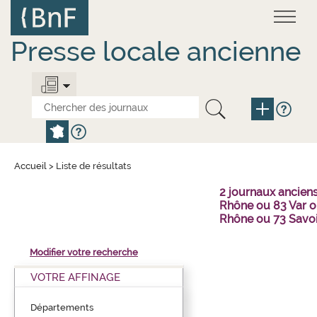
Aller
Panneau de gestion des cookies
au
contenu
principal
Presse locale ancienne
Accueil
>
Liste de résultats
2 journaux ancien
Rhône ou 83 Var o
Rhône ou 73 Savo
Modifier votre recherche
VOTRE AFFINAGE
Départements