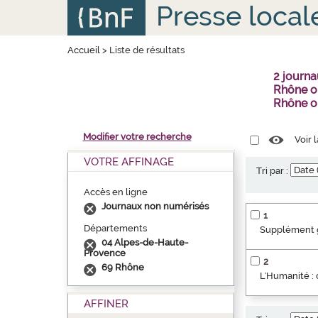
Aller
Panneau de gestion des cookies
Presse local
au
contenu
principal
Accueil
>
Liste de résultats
2 journ
Rhône ou
Rhône o
Modifier votre recherche
Voir 
VOTRE AFFINAGE
Tri par :
Accès en ligne
Journaux non numérisés
1
Départements
Supplément g
04 Alpes-de-Haute-
Provence
2
69 Rhône
L'Humanité : 
AFFINER