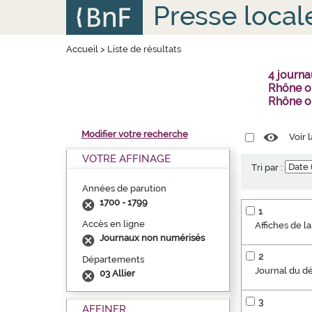
Aller
Panneau de gestion des cookies
Presse local
au
contenu
principal
Accueil
>
Liste de résultats
4 journ
Rhône ou
Rhône o
Modifier votre recherche
Voir 
VOTRE AFFINAGE
Tri par :
Années de parution
1700 - 1799
1
Accès en ligne
Affiches de l
Journaux non numérisés
2
Départements
Journal du dé
03 Allier
3
AFFINER