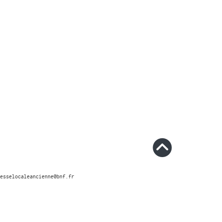
esselocaleancienne@bnf.fr