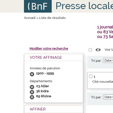
Aller
Panneau de gestion des cookies
Presse local
au
contenu
principal
Accueil
>
Liste de résultats
1 journ
ou 83 Va
ou 73 S
Modifier votre recherche
Voir 
VOTRE AFFINAGE
Tri par :
Années de parution
1900 - 1999
1
Départements
Cité nouvelle
03 Allier
36 Indre
69 Rhône
Tri par :
AFFINER