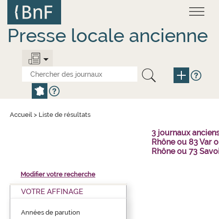
Aller
Panneau de gestion des cookies
au
contenu
principal
Presse locale ancienne
Accueil
>
Liste de résultats
3 journaux ancien
Rhône ou 83 Var o
Rhône ou 73 Savo
Modifier votre recherche
VOTRE AFFINAGE
Années de parution