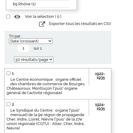
69 Rhône (1)
Voir la sélection (
0
)
Exporter tous les résultats en CSV
Tri par :
sur 1
1
1922-
1935
Le Centre économique : organe officiel
des chambres de commerce de Bourges,
Châteauroux, Montluçon ["puis" organe
général de l'activité régionale]
2
1924-
1935
Le Syndiqué du Centre : organe ["puis"
mensuel] de la 9e région de propagande :
Cher, Indre, Loiret, Nièvre ["puis" de la 27e
union régionale (CGTU) : Allier, Cher, Indre,
Nièvre]