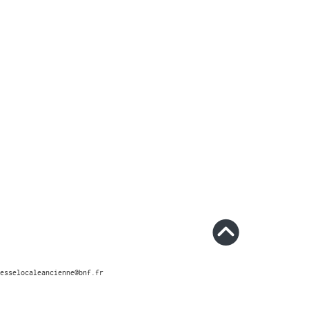
esselocaleancienne@bnf.fr