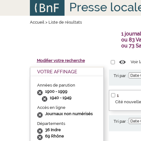
Aller
Panneau de gestion des cookies
Presse local
au
contenu
principal
Accueil
>
Liste de résultats
1 journ
ou 83 Va
ou 73 S
Modifier votre recherche
Voir 
VOTRE AFFINAGE
Tri par :
Années de parution
1900 - 1999
1
1940 - 1949
Cité nouvelle
Accès en ligne
Journaux non numérisés
Tri par :
Départements
36 Indre
69 Rhône