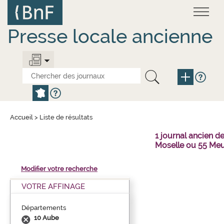
Aller
Panneau de gestion des cookies
au
contenu
principal
Presse locale ancienne
Accueil
>
Liste de résultats
1 journal ancien 
Moselle ou 55 Meu
Modifier votre recherche
VOTRE AFFINAGE
Départements
10 Aube