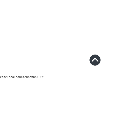
esselocaleancienne@bnf.fr