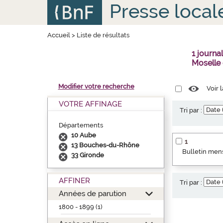
Aller
Panneau de gestion des cookies
Presse local
au
contenu
principal
Accueil
>
Liste de résultats
1 journ
Moselle
Modifier votre recherche
Voir 
VOTRE AFFINAGE
Tri par :
Départements
10 Aube
1
13 Bouches-du-Rhône
Bulletin mens
33 Gironde
AFFINER
Tri par :
Années de parution
1800 - 1899 (1)