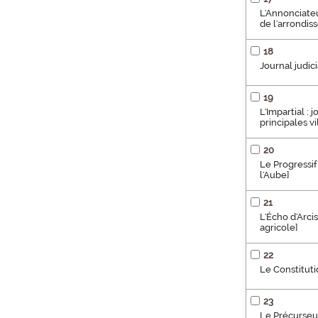
L'Annonciateur
de l'arrondi
18
Journal judic
19
L'Impartial :
principales v
20
Le Progressif
l'Aube]
21
L'Écho d'Arcis 
agricole]
22
Le Constituti
23
Le Précurseur