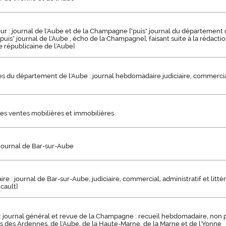
r : journal de l'Aube et de la Champagne ["puis" journal du département d
is" journal de l'Aube , écho de la Champagne], faisant suite à la rédaction
e républicaine de l'Aube]
hes du département de l'Aube : journal hebdomadaire judiciaire, commercial,
des ventes mobilières et immobilières
: journal de Bar-sur-Aube
e : journal de Bar-sur-Aube, judiciaire, commercial, administratif et littér
ucault]
 : journal général et revue de la Champagne : recueil hebdomadaire, non po
 des Ardennes, de l'Aube, de la Haute-Marne, de la Marne et de l'Yonne