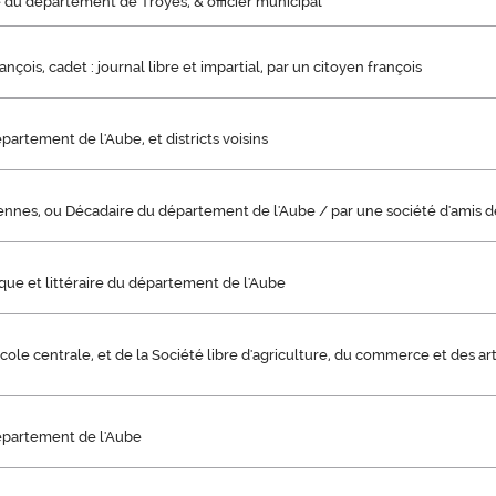
 du département de Troyes, & officier municipal
ançois, cadet : journal libre et impartial, par un citoyen françois
partement de l'Aube, et districts voisins
ennes, ou Décadaire du département de l'Aube / par une société d'amis d
ique et littéraire du département de l'Aube
École centrale, et de la Société libre d'agriculture, du commerce et des 
épartement de l'Aube