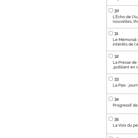
30
L'Écho de l'Au
nouvelles, th
31
Le Mémorial d
intérêts de l
32
La Presse de C
,publiant en
33
La Paix : jour
34
Progressif de
35
La Voix du pe