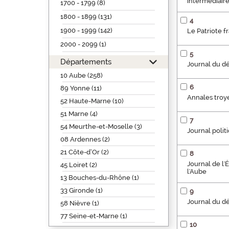
intermédiaire
1700 - 1799 (8)
1800 - 1899 (131)
4
1900 - 1999 (142)
Le Patriote fr
2000 - 2099 (1)
5
Départements
Journal du dé
10 Aube (258)
6
89 Yonne (11)
Annales troy
52 Haute-Marne (10)
51 Marne (4)
7
54 Meurthe-et-Moselle (3)
Journal polit
08 Ardennes (2)
21 Côte-d’Or (2)
8
Journal de l'
45 Loiret (2)
l'Aube
13 Bouches-du-Rhône (1)
33 Gironde (1)
9
Journal du d
58 Nièvre (1)
77 Seine-et-Marne (1)
10