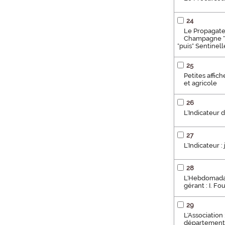
24
Le Propagateu
Champagne "pu
"puis" Sentinell
25
Petites affic
et agricole
26
L'Indicateur 
27
L'Indicateur 
28
L'Hebdomadair
gérant : I. Fo
29
L'Association
départements