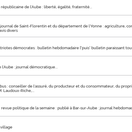
républicaine de l'Aube : liberté, égalité, fraternité...
 journal de Saint-Florentin et du département de l'Yonne : agriculture, co
vis divers
triotes démocrates : bulletin hebdomadaire ["puis" bulletin paraissant tou
 l'Aube : journal démocratique...
bus : conseiller de l'assuré, du producteur et du consommateur, du proprié
M. Laudoux-Riche,...
 revue politique de la semaine : publié à Bar-sur-Aube : journal hebdoma
 village