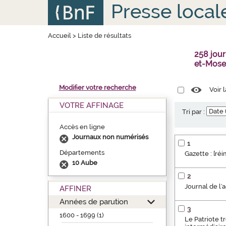
Aller
Panneau de gestion des cookies
Presse local
au
contenu
principal
Accueil
>
Liste de résultats
258 jou
et-Mose
Modifier votre recherche
Voir 
VOTRE AFFINAGE
Tri par :
Accès en ligne
Journaux non numérisés
1
Départements
Gazette : [ré
10 Aube
2
Journal de l'
AFFINER
Années de parution
3
1600 - 1699 (1)
Le Patriote t