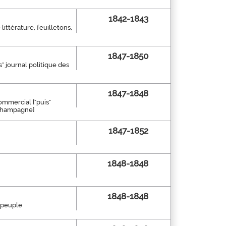
1842-1843
littérature, feuilletons,
1847-1850
s" journal politique des
1847-1848
commercial ["puis"
 Champagne]
1847-1852
1848-1848
1848-1848
u peuple