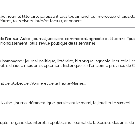
be : journal littéraire, paraissant tous les dimanches : morceaux choisis de 
éâtres, faits divers, intérêts locaux, annonces
e Bar-sur-Aube : journal judiciaire, commercial, agricole et littéraire ["pui
'arrondissement "puis" revue politique de la semaine]
hampagne : journal politique, littéraire, historique, agricole, industriel, 
 outre chaque mois un supplément historique sur l'ancienne province de
nal de l'Aube, de l'Yonne et de la Haute-Marne...
 l'Aube : journal démocratique, paraissant le mardi, le jeudi et le samedi
uple : organe des intérêts républicains : journal de la Société des amis d