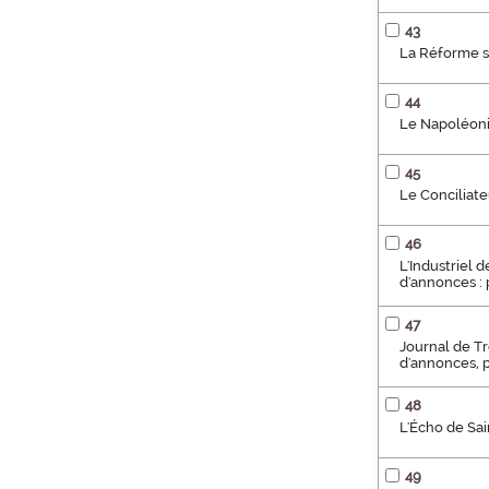
43
La Réforme so
44
Le Napoléonie
45
Le Conciliate
46
L'Industriel 
d'annonces : 
47
Journal de Tro
d'annonces, p
48
L'Écho de Sai
49