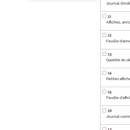
Journal d'in
11
Affiches, ann
12
Feuille d'ann
13
Gazette du d
14
Petites affi
15
Feuille d'aff
16
Journal comme
17