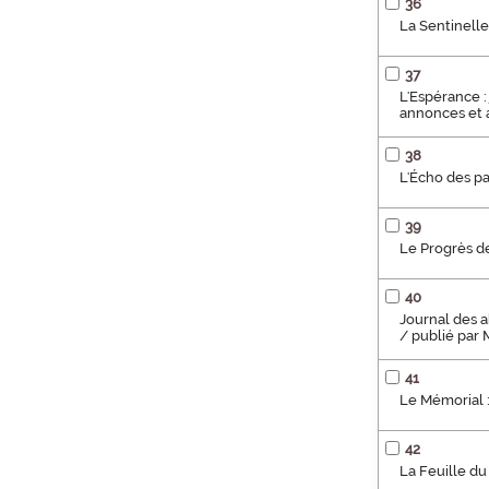
36
La Sentinelle 
37
L'Espérance :
annonces et a
38
L'Écho des pa
39
Le Progrès de
40
Journal des a
/ publié par 
41
Le Mémorial :
42
La Feuille du