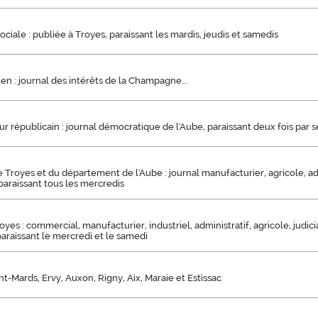
ciale : publiée à Troyes, paraissant les mardis, jeudis et samedis
n : journal des intérêts de la Champagne...
ur républicain : journal démocratique de l'Aube, paraissant deux fois par
de Troyes et du département de l'Aube : journal manufacturier, agricole, admi
paraissant tous les mercredis
yes : commercial, manufacturier, industriel, administratif, agricole, judiciai
araissant le mercredi et le samedi
nt-Mards, Ervy, Auxon, Rigny, Aix, Maraie et Estissac