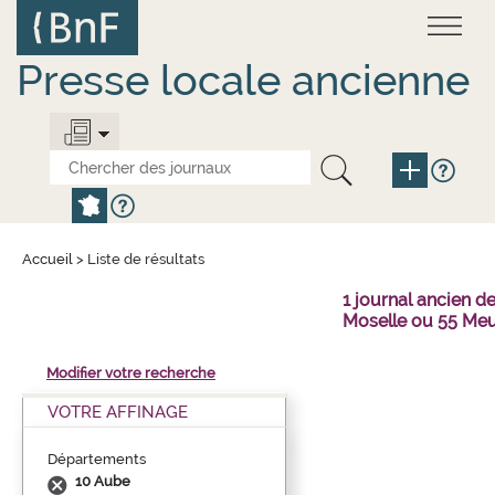
Aller
Panneau de gestion des cookies
au
contenu
principal
Presse locale ancienne
Accueil
>
Liste de résultats
1 journal ancien 
Moselle ou 55 Meu
Modifier votre recherche
VOTRE AFFINAGE
Départements
10 Aube