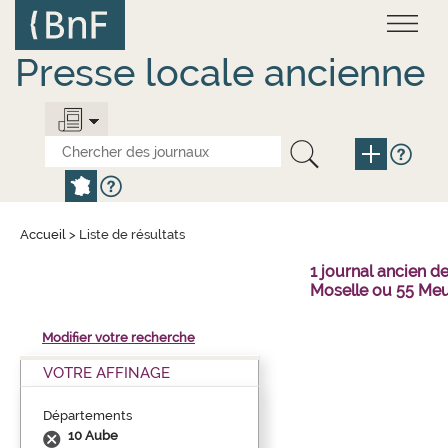
Aller
Panneau de gestion des cookies
au
contenu
principal
Presse locale ancienne
Accueil
>
Liste de résultats
1 journal ancien 
Moselle ou 55 Meu
Modifier votre recherche
VOTRE AFFINAGE
Départements
10 Aube