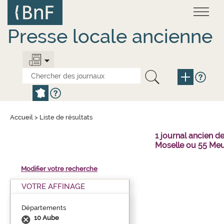
Aller
Panneau de gestion des cookies
au
contenu
principal
Presse locale ancienne
Accueil
>
Liste de résultats
1 journal ancien 
Moselle ou 55 Meu
Modifier votre recherche
VOTRE AFFINAGE
Départements
10 Aube