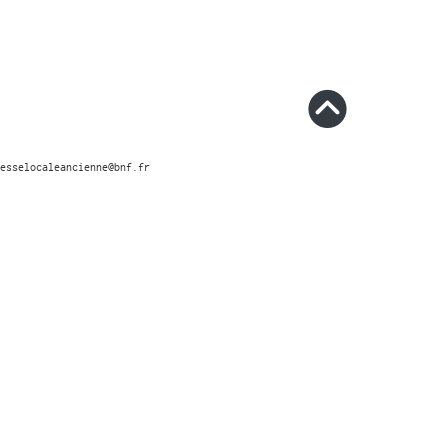
esselocaleancienne@bnf.fr