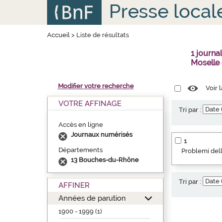
Aller
Panneau de gestion des cookies
Presse local
au
contenu
principal
Accueil
>
Liste de résultats
1 journ
Moselle
Modifier votre recherche
Voir 
VOTRE AFFINAGE
Tri par :
Accès en ligne
Journaux numérisés
1
Départements
Problemi dell
13 Bouches-du-Rhône
Tri par :
AFFINER
Années de parution
1900 - 1999 (1)