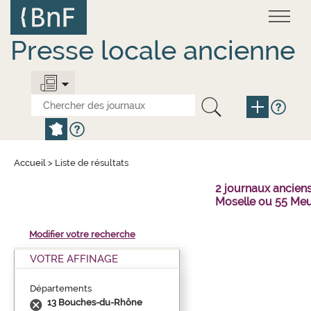
Aller
Panneau de gestion des cookies
au
contenu
principal
Presse locale ancienne
Accueil
>
Liste de résultats
2 journaux ancien
Moselle ou 55 Meu
Modifier votre recherche
VOTRE AFFINAGE
Départements
13 Bouches-du-Rhône