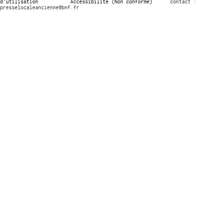
d’utilisation
Accessibilité (Non conforme)
contact :
presselocaleancienne@bnf.fr