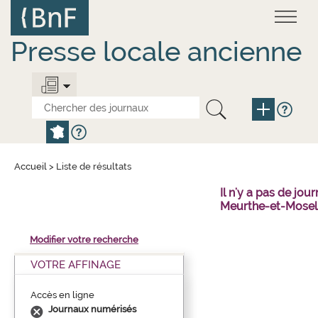
Aller
Panneau de gestion des cookies
au
contenu
principal
Presse locale ancienne
Accueil
>
Liste de résultats
Il n'y a pas de j
Meurthe-et-Mosell
Modifier votre recherche
VOTRE AFFINAGE
Accès en ligne
Journaux numérisés