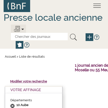
Aller
Panneau de gestion des cookies
au
contenu
principal
Presse locale ancienne
Accueil
>
Liste de résultats
1 journal ancien 
Moselle ou 55 Meu
Modifier votre recherche
VOTRE AFFINAGE
Départements
10 Aube