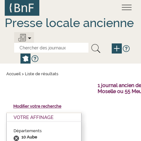
Aller
Panneau de gestion des cookies
au
contenu
principal
Presse locale ancienne
Accueil
>
Liste de résultats
1 journal ancien 
Moselle ou 55 Meu
Modifier votre recherche
VOTRE AFFINAGE
Départements
10 Aube