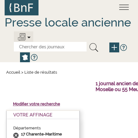
Aller
Panneau de gestion des cookies
au
contenu
principal
Presse locale ancienne
Accueil
>
Liste de résultats
1 journal ancien 
Moselle ou 55 Meu
Modifier votre recherche
VOTRE AFFINAGE
Départements
17 Charente-Maritime