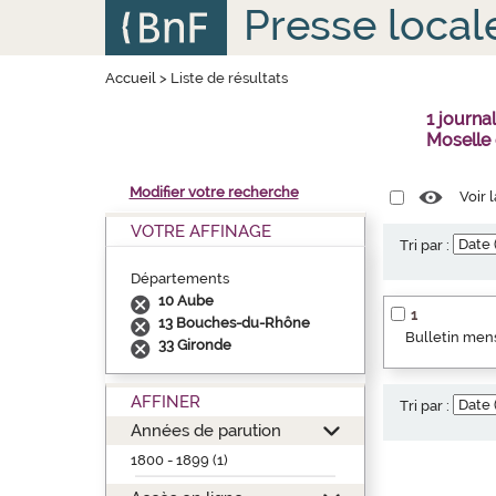
Aller
Panneau de gestion des cookies
Presse local
au
contenu
principal
Accueil
>
Liste de résultats
1 journ
Moselle
Modifier votre recherche
Voir 
VOTRE AFFINAGE
Tri par :
Départements
10 Aube
1
13 Bouches-du-Rhône
Bulletin mens
33 Gironde
AFFINER
Tri par :
Années de parution
1800 - 1899 (1)