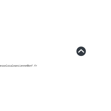
esselocaleancienne@bnf.fr